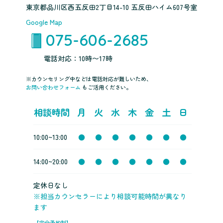
東京都品川区西五反田2丁目14-10 五反田ハイム607号室
Google Map
075-606-2685
電話対応：10時〜17時
※カウンセリング中などは電話対応が難しいため、
お問い合わせフォーム
もご活用ください。
相談時間
月
火
水
木
金
土
日
10:00~13:00
●
●
●
●
●
●
●
14:00~20:00
●
●
●
●
●
●
●
定休日なし
※担当カウンセラーにより相談可能時間が異なり
ます
【完全予約制】