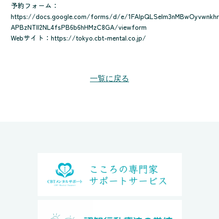
予約フォーム：
https://docs.google.com/forms/d/e/1FAIpQLSelm3nMBwOyvwnkhr
APBzNTll2NL4fsPB6b6hHMzC8GA/viewform
Webサイト：
https://tokyo.cbt-mental.co.jp/
一覧に戻る