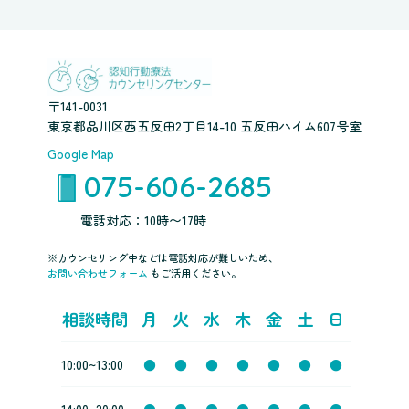
〒141-0031
東京都品川区西五反田2丁目14-10 五反田ハイム607号室
Google Map
075-606-2685
電話対応：10時〜17時
※カウンセリング中などは電話対応が難しいため、
お問い合わせフォーム
もご活用ください。
相談時間
月
火
水
木
金
土
日
10:00~13:00
●
●
●
●
●
●
●
14:00~20:00
●
●
●
●
●
●
●