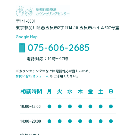
〒141-0031
東京都品川区西五反田2丁目14-10 五反田ハイム607号室
Google Map
075-606-2685
電話対応：10時〜17時
※カウンセリング中などは電話対応が難しいため、
お問い合わせフォーム
もご活用ください。
相談時間
月
火
水
木
金
土
日
10:00~13:00
●
●
●
●
●
●
●
14:00~20:00
●
●
●
●
●
●
●