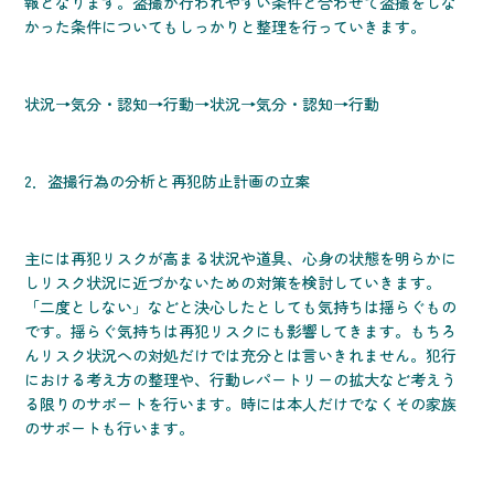
報となります。盗撮が行われやすい条件と合わせて盗撮をしな
かった条件についてもしっかりと整理を行っていきます。
状況→気分・認知→行動→状況→気分・認知→行動
2．盗撮行為の分析と再犯防止計画の立案
主には再犯リスクが高まる状況や道具、心身の状態を明らかに
しリスク状況に近づかないための対策を検討していきます。
「二度としない」などと決心したとしても気持ちは揺らぐもの
です。揺らぐ気持ちは再犯リスクにも影響してきます。もちろ
んリスク状況への対処だけでは充分とは言いきれません。犯行
における考え方の整理や、行動レパートリーの拡大など考えう
る限りのサポートを行います。時には本人だけでなくその家族
のサポートも行います。