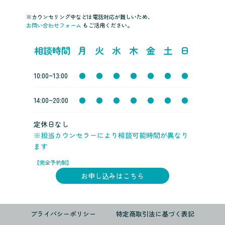
※カウンセリング中などは電話対応が難しいため、
お問い合わせフォーム
もご活用ください。
相談時間
月
火
水
木
金
土
日
10:00~13:00
●
●
●
●
●
●
●
14:00~20:00
●
●
●
●
●
●
●
定休日なし
※担当カウンセラーにより相談可能時間が異なり
ます
【完全予約制】
お申し込みはこちら
プライバシーポリシー
特定商取引法に基づく表記