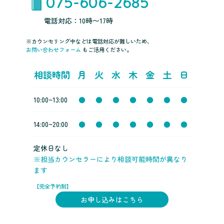
075-606-2685
電話対応：10時〜17時
※カウンセリング中などは電話対応が難しいため、
お問い合わせフォーム
もご活用ください。
相談時間
月
火
水
木
金
土
日
10:00~13:00
●
●
●
●
●
●
●
14:00~20:00
●
●
●
●
●
●
●
定休日なし
※担当カウンセラーにより相談可能時間が異なり
ます
【完全予約制】
お申し込みはこちら