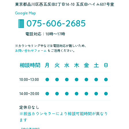
東京都品川区西五反田2丁目14-10 五反田ハイム607号室
Google Map
075-606-2685
電話対応：10時〜17時
※カウンセリング中などは電話対応が難しいため、
お問い合わせフォーム
もご活用ください。
相談時間
月
火
水
木
金
土
日
10:00~13:00
●
●
●
●
●
●
●
14:00~20:00
●
●
●
●
●
●
●
定休日なし
※担当カウンセラーにより相談可能時間が異なり
ます
【完全予約制】