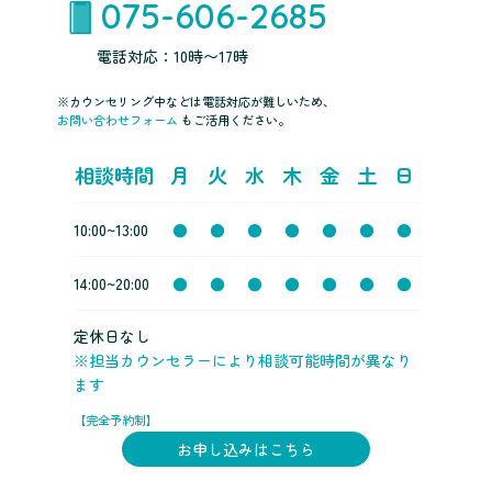
075-606-2685
電話対応：10時〜17時
※カウンセリング中などは電話対応が難しいため、
お問い合わせフォーム
もご活用ください。
相談時間
月
火
水
木
金
土
日
10:00~13:00
●
●
●
●
●
●
●
14:00~20:00
●
●
●
●
●
●
●
定休日なし
※担当カウンセラーにより相談可能時間が異なり
ます
【完全予約制】
お申し込みはこちら