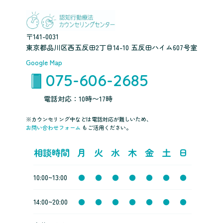
〒141-0031
東京都品川区西五反田2丁目14-10 五反田ハイム607号室
Google Map
075-606-2685
電話対応：10時〜17時
※カウンセリング中などは電話対応が難しいため、
お問い合わせフォーム
もご活用ください。
相談時間
月
火
水
木
金
土
日
10:00~13:00
●
●
●
●
●
●
●
14:00~20:00
●
●
●
●
●
●
●