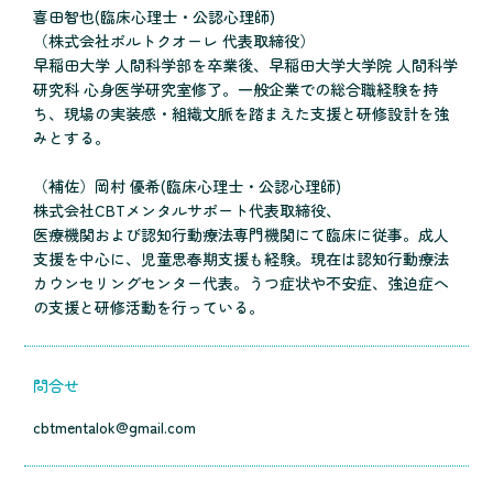
喜田智也(臨床心理士・公認心理師)
（株式会社ポルトクオーレ 代表取締役）
早稲田大学 人間科学部を卒業後、早稲田大学大学院 人間科学
研究科 心身医学研究室修了。一般企業での総合職経験を持
ち、現場の実装感・組織文脈を踏まえた支援と研修設計を強
みとする。
（補佐）岡村 優希(臨床心理士・公認心理師)
株式会社CBTメンタルサポート代表取締役、
医療機関および認知行動療法専門機関にて臨床に従事。成人
支援を中心に、児童思春期支援も経験。現在は認知行動療法
カウンセリングセンター代表。うつ症状や不安症、強迫症へ
の支援と研修活動を行っている。
問合せ
cbtmentalok@gmail.com