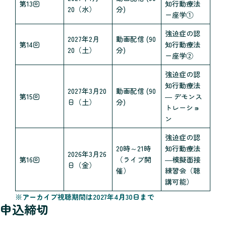
第13回
知行動療法
20（水）
分)
ー座学①
強迫症の認
2027年2月
動画配信 (90
第14回
知行動療法
20（土）
分)
ー座学②
強迫症の認
知行動療法
2027年3月20
動画配信 (90
第15回
― デモンス
日（土）
分)
トレーショ
ン
強迫症の認
20時～21時
知行動療法
2026年3月26
第16回
（ライブ開
―模擬面接
日（金）
催）
練習会（聴
講可能）
※アーカイブ視聴期間は2027年4月30日まで
申込締切