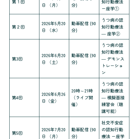
第１回
知行動療法
日 （月）
分)
ー座学①
うつ病の認
2026年5月20
動画配信 (90
第２回
知行動療法
日 （水）
分)
― 座学②
うつ病の認
知行動療法
2026年6月20
動画配信 (90
第3回
― デモンス
日 （土）
分)
トレーショ
ン
うつ病の認
20時～21時
知行動療法
2026年6月26
第4回
（ライブ開
― 模擬面接
日（金）
催）
練習会（聴
講可能）
社交不安症
2026年7月20
動画配信 (90
の認知行動
第5回
日 （月）
分)
療法 ー座学