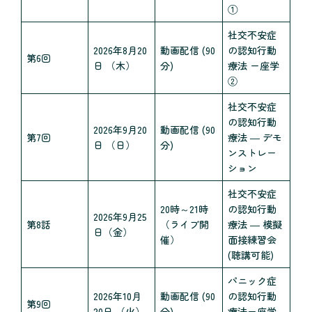
①
社交不安症
2026年8月20
動画配信 (90
の認知行動
第6回
日 （木）
分)
療法 ー座学
②
社交不安症
の認知行動
2026年9月20
動画配信 (90
第7回
療法 ― デモ
日 （日）
分)
ンストレー
ション
社交不安症
20時～21時
の認知行動
2026年9月25
第8話
（ライブ開
療法 ― 模擬
日（金）
催）
面接練習会
(聴講可能)
パニック症
2026年10月
動画配信 (90
の認知行動
第9回
20日 （火）
分)
療法ー座学