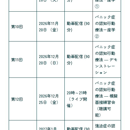
①
パニック症
2026年11月
動画配信 (90
の認知行動
第10回
20日 （金）
分)
療法ー座学
②
パニック症
の認知行動
2026年12月
動画配信 (90
第11回
療法 ― デモ
20日 （日）
分)
ンストレー
ション
パニック症
の認知行動
20時～21時
2026年12月
療法 ― 模擬
第12回
（ライブ開
25日 （金）
面接練習会
催）
（聴講可
能）
強迫症の認
2027年1月
動画配信 (90