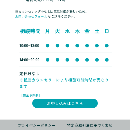
※カウンセリング中などは電話対応が難しいため、
お問い合わせフォーム
もご活用ください。
相談時間
月
火
水
木
金
土
日
10:00~13:00
●
●
●
●
●
●
●
14:00~20:00
●
●
●
●
●
●
●
定休日なし
※担当カウンセラーにより相談可能時間が異なり
ます
【完全予約制】
お申し込みはこちら
プライバシーポリシー
特定商取引法に基づく表記