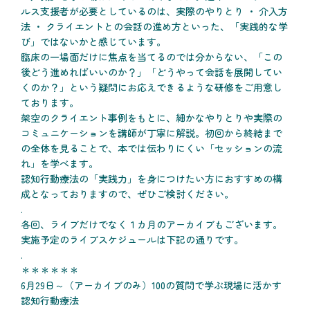
ルス支援者が必要としているのは、実際のやりとり ・ 介入方
法 ・ クライエントとの会話の進め方といった、「実践的な学
び」ではないかと感じています。
臨床の一場面だけに焦点を当てるのでは分からない、「この
後どう進めればいいのか？」「どうやって会話を展開してい
くのか？」という疑問にお応えできるような研修をご用意し
ております。
架空のクライエント事例をもとに、細かなやりとりや実際の
コミュニケーションを講師が丁寧に解説。初回から終結まで
の全体を見ることで、本では伝わりにくい「セッションの流
れ」を学べます。
認知行動療法の「実践力」を身につけたい方におすすめの構
成となっておりますので、ぜひご検討ください。
.
各回、ライブだけでなく１カ月のアーカイブもございます。
実施予定のライブスケジュールは下記の通りです。
.
＊＊＊＊＊＊
6月29日～（アーカイブのみ）100の質問で学ぶ現場に活かす
認知行動療法