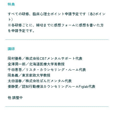
特典
すべての研修、臨床心理士ポイント申請予定です（各2ポイン
ト）
※各研修ごとに、締切までに感想フォームに感想を書いた方
を申請予定です。
講師
岡村優希／株式会社CBTメンタルサポート代表
金澤潤一郎／北海道医療大学准教授
千田恵吾／リスタ・カウンセリング・ルーム代表
岡島義／東京家政大学教授
太田滋春／株式会社ぱんだメンタル代表
姜静愛／認知行動療法カウンセリングルームFiglab代表
他 調整中