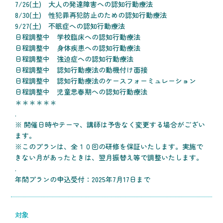
7/26(土) 大人の発達障害への認知行動療法
8/30(土) 性犯罪再犯防止のための認知行動療法
9/27(土) 不眠症への認知行動療法
日程調整中 学校臨床への認知行動療法
日程調整中 身体疾患への認知行動療法
日程調整中 強迫症への認知行動療法
日程調整中 認知行動療法の動機付け面接
日程調整中 認知行動療法のケースフォーミュレーション
日程調整中 児童思春期への認知行動療法
＊＊＊＊＊＊
.
※ 開催日時やテーマ、講師は予告なく変更する場合がござい
ます。
※このプランは、全１０回の研修を保証いたします。実施で
きない月があったときは、翌月振替え等で調整いたします。
.
年間プランの申込受付：2025年7月17日まで
対象