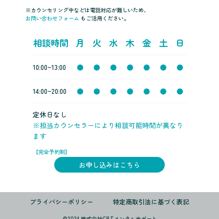
※カウンセリング中などは電話対応が難しいため、
お問い合わせフォーム
もご活用ください。
相談時間
月
火
水
木
金
土
日
10:00~13:00
●
●
●
●
●
●
●
14:00~20:00
●
●
●
●
●
●
●
定休日なし
※担当カウンセラーにより相談可能時間が異なり
ます
【完全予約制】
お申し込みはこちら
プライバシーポリシー
特定商取引法に基づく表記
©️2024 株式会社CBTメンタルサポート