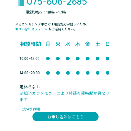
075-606-2685
電話対応：10時〜17時
※カウンセリング中などは電話対応が難しいため、
お問い合わせフォーム
もご活用ください。
相談時間
月
火
水
木
金
土
日
10:00~13:00
●
●
●
●
●
●
●
14:00~20:00
●
●
●
●
●
●
●
定休日なし
※担当カウンセラーにより相談可能時間が異なり
ます
【完全予約制】
お申し込みはこちら