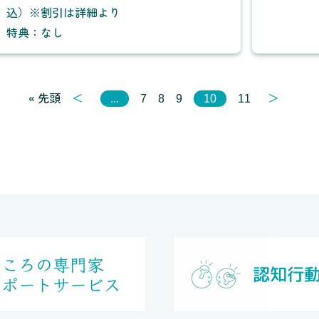
込）※割引は詳細より
特典：なし
« 先頭
＜
＞
...
7
8
9
10
11