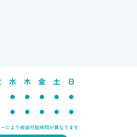
火
水
木
金
土
日
●
●
●
●
●
●
●
●
●
●
●
●
ラーにより相談可能時間が異なります