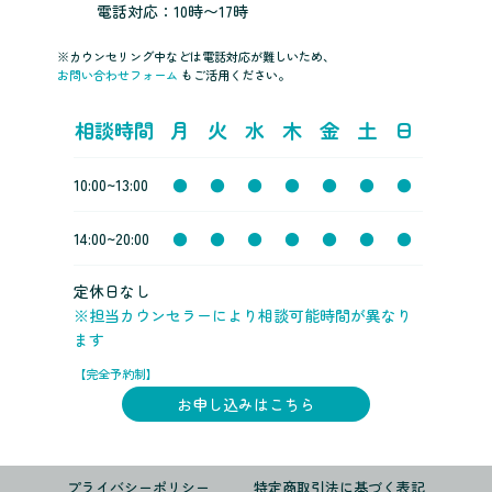
電話対応：10時〜17時
※カウンセリング中などは電話対応が難しいため、
お問い合わせフォーム
もご活用ください。
相談時間
月
火
水
木
金
土
日
10:00~13:00
●
●
●
●
●
●
●
14:00~20:00
●
●
●
●
●
●
●
定休日なし
※担当カウンセラーにより相談可能時間が異なり
ます
【完全予約制】
お申し込みはこちら
プライバシーポリシー
特定商取引法に基づく表記