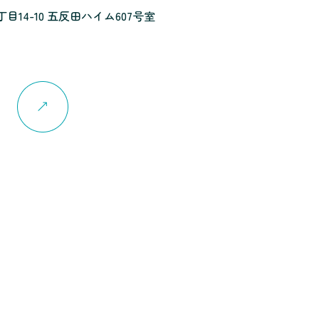
14-10 五反田ハイム607号室
ジ